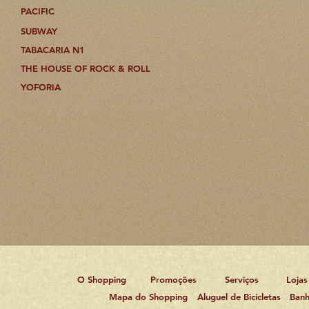
PACIFIC
SUBWAY
TABACARIA N1
THE HOUSE OF ROCK & ROLL
YOFORIA
O Shopping
Promoções
Serviços
Lojas
Mapa do Shopping
Aluguel de Bicicletas
Banh