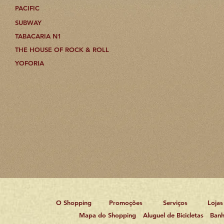
PACIFIC
SUBWAY
TABACARIA N1
THE HOUSE OF ROCK & ROLL
YOFORIA
O Shopping
Promoções
Serviços
Lojas
Mapa do Shopping
Aluguel de Bicicletas
Banh