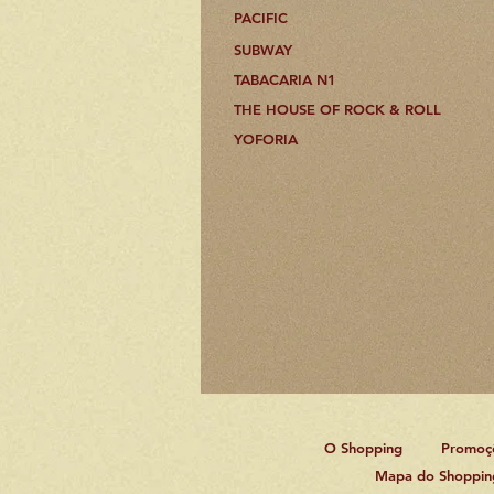
PACIFIC
SUBWAY
TABACARIA N1
THE HOUSE OF ROCK & ROLL
YOFORIA
O Shopping
Promoç
Mapa do Shoppin