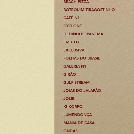
BEACH PIZZA
BOTEQUIM TIRAGOSTINHO
CAFÉ N1
CYCLONE
DEDINHOS IPANEMA
EMBTOY
EXCLUSIVA
FOLHAS DO BRASIL
GALERIA N1
GIRÃO
GULF STREAM
JOIAS DO JALAPÃO
JOLIE
KI-KORPO
LUMENDONÇA
MANIA DE CASA
ONDAS